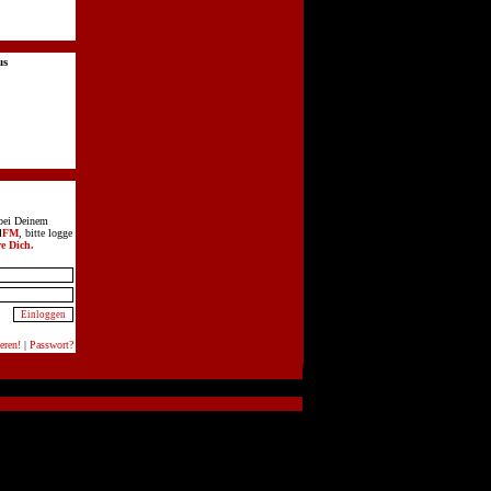
us
bei Deinem
d
FM
, bitte logge
re Dich.
eren!
|
Passwort?