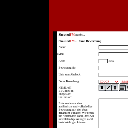
Shouted
FM
sucht...
Shouted
FM
- Deine Bewerbung:
Name:
eMail:
Alter:
Jahre
Bewerbung für:
Link zum Aircheck:
Deine Bewerbung:
HTML off!
BBCodes on!
Images on!
Smilies off!
Bitte sende uns eine
ausführliche und vollständige
Bewerbung mit den oben
genannten Punkten! Wir bitten
um Verständnis dafür, dass wir
unvollständige Anfragen nicht
berücksichtigen können.