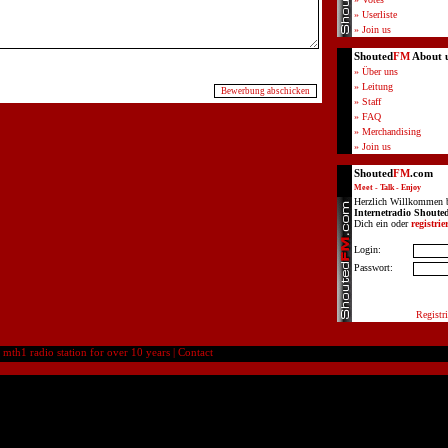
» Userliste
» Join us
Shouted
FM
About 
» Über uns
» Leitung
» Staff
» FAQ
» Merchandising
» Join us
Shouted
FM
.com
Meet - Talk - Enjoy
Herzlich Willkommen 
Internetradio Shoute
Dich ein oder
registrie
Login:
Passwort:
Registri
th1 radio station for over 10 years |
Contact