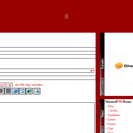
alle BB-Tags schließen
Shouted
FM
Home
» News
» Archiv
» Sendeplan
» Events
» Forum
» Chat
» Votes